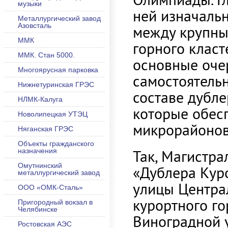
музыки
ней изначальн
Металлургический завод
Азовсталь
между крупны
ММК
горного класт
ММК. Стан 5000.
основные оче
Многоярусная парковка
самостоятель
Нижнетуринская ГРЭС
составе дубле
НЛМК-Калуга
которые обес
Новолипецкая УТЭЦ
микрорайонов
Няганская ГРЭС
Объекты гражданского
назначения
Так, Магистр
Омутнинский
«Дублера Кур
металлургический завод
улицы Центра
ООО «ОМК-Сталь»
курортного го
Пригородный вокзал в
Челябинске
Виноградной 
Ростовская АЭС