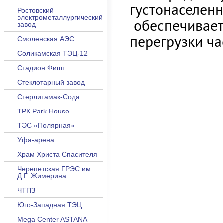
густонаселен
Ростовский
электрометаллургический
обеспечивает
завод
перегрузки ч
Смоленская АЭС
Соликамская ТЭЦ-12
Стадион Фишт
Стеклотарный завод
Стерлитамак-Сода
ТРК Park House
ТЭС «Полярная»
Уфа-арена
Храм Христа Спасителя
Черепетская ГРЭС им.
Д.Г. Жимерина
ЧТПЗ
Юго-Западная ТЭЦ
Mega Center ASTANA