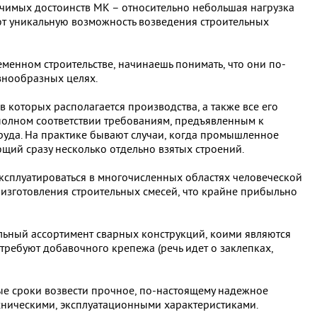
ачимых достоинств МК – относительно небольшая нагрузка
ют уникальную возможность возведения строительных
менном строительстве, начинаешь понимать, что они по-
знообразных целях.
 которых располагается производства, а также все его
 полном соответствии требованиям, предъявленным к
руда. На практике бывают случаи, когда промышленное
ий сразу несколько отдельно взятых строений.
ксплуатироваться в многочисленных областях человеческой
а изготовления строительных смесей, что крайне прибыльно
льный ассортимент сварных конструкций, коими являются
требуют добавочного крепежа (речь идет о заклепках,
ые сроки возвести прочное, по-настоящему надежное
хническими, эксплуатационными характеристиками.