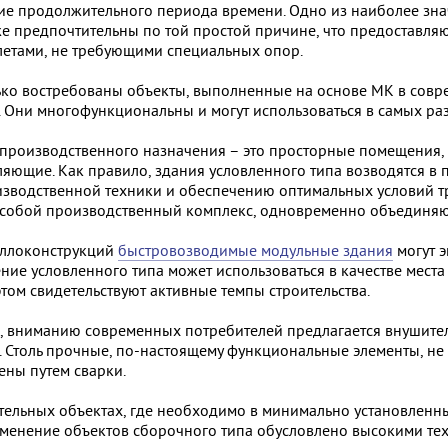
ние продолжительного периода времени. Одно из наиболее зн
же предпочтительны по той простой причине, что предоставля
летами, не требующими специальных опор.
ько востребованы объекты, выполненные на основе МК в совре
 Они многофункциональны и могут использоваться в самых ра
производственного назначения – это просторные помещения, в
яющие. Как правило, здания условленного типа возводятся в
зводственной техники и обеспечению оптимальных условий т
 собой производственный комплекс, одновременно объединяющ
аллоконструкций
быстровозводимые модульные здания
могут э
ение условленного типа может использоваться в качестве мест
том свидетельствуют активные темпы строительства.
е, вниманию современных потребителей предлагается внушите
. Столь прочные, по-настоящему функциональные элементы, не 
лены путем сварки.
тельных объектах, где необходимо в минимально установленн
именение объектов сборочного типа обусловлено высокими те