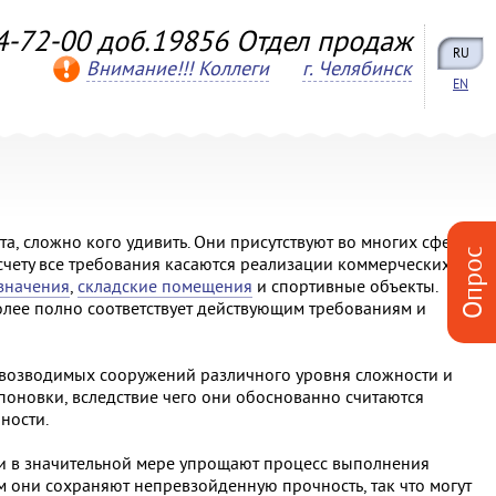
4-72-00 доб.19856 Отдел продаж
RU
Внимание!!! Коллеги
г. Челябинск
EN
а, сложно кого удивить. Они присутствуют во многих сферах
Опрос
 счету все требования касаются реализации коммерческих
значения
,
складские помещения
и спортивные объекты.
олее полно соответствует действующим требованиям и
ровозводимых сооружений различного уровня сложности и
оновки, вследствие чего они обоснованно считаются
ности.
и в значительной мере упрощают процесс выполнения
ем они сохраняют непревзойденную прочность, так что могут