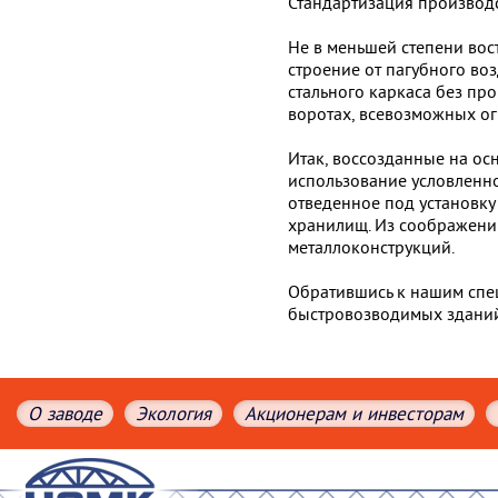
Стандартизация производс
Не в меньшей степени во
строение от пагубного во
стального каркаса без пр
воротах, всевозможных ог
Итак, воссозданные на ос
использование условленн
отведенное под установку
хранилищ. Из соображений
металлоконструкций.
Обратившись к нашим спец
быстровозводимых зданий
О заводе
Экология
Акционерам и инвесторам