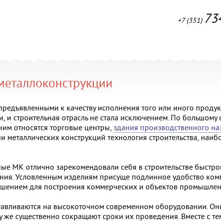
73
+7 (351)
металлоконструкции
редъявленными к качеству исполнения того или иного продукт
и, и строительная отрасль не стала исключением. По большому
 ним относятся торговые центры,
здания производственного на
 металлических конструкций технология строительства, наиб
ьные МК отлично зарекомендовали себя в строительстве быст
ния. Условленным изделиям присуще подлинное удобство комп
шением для построения коммерческих и объектов промышлен
тавливаются на высокоточном современном оборудовании. Он
му же существенно сокращают сроки их проведения. Вместе с т