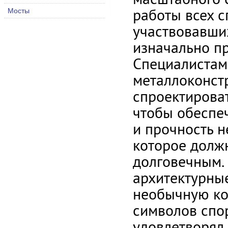
работы всех с
Мосты
участвовавших
изначально п
Специалистам
металлоконст
спроектироват
чтобы обеспе
и прочность н
которое долж
долговечным. 
архитектурны
необычную ко
символов спор
удовлетворял