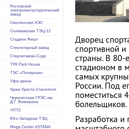
Ростовский
электрометаллургический
завод
Смоленская АЭС
Соликамская ТЭЦ-12
Дворец спорт
Стадион Фишт
спортивной и 
Стеклотарный завод
страны. В 80
Стерлитамак-Сода
стадионом в м
ТРК Park House
ТЭС «Полярная»
самых крупны
Уфа-арена
России. Под 
Храм Христа Спасителя
поместиться 4
Черепетская ГРЭС им.
болельщиков.
Д.Г. Жимерина
ЧТПЗ
Разработка и 
Юго-Западная ТЭЦ
масштабного 
Mega Center ASTANA