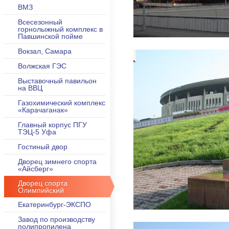
ВМЗ
Всесезонный
горнолыжный комплекс в
Павшинской пойме
Вокзал, Самара
Волжская ГЭС
Выставочный павильон
на ВВЦ
Газохимический комплекс
«Карачаганак»
Главный корпус ПГУ
ТЭЦ-5 Уфа
Гостиный двор
Дворец зимнего спорта
«Айсберг»
Дворец спорта
Олимпийский
Екатеринбург-ЭКСПО
Завод по производству
полипропилена