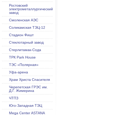
Ростовский
электрометаллургический
завод
Смоленская АЭС
Соликамская ТЭЦ-12
Стадион Фишт
Стеклотарный завод
Стерлитамак-Сода
ТРК Park House
ТЭС «Полярная»
Уфа-арена
Храм Христа Спасителя
Черепетская ГРЭС им.
Д.Г. Жимерина
ЧТПЗ
Юго-Западная ТЭЦ
Mega Center ASTANA