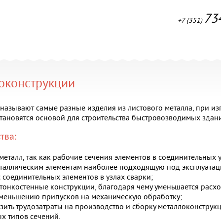
73
+7 (351)
оконструкции
азывают самые разные изделия из листового металла, при изг
становятся основой для строительства быстровозводимых здан
тва:
металл, так как рабочие сечения элементов в соединительных
еталлическим элементам наиболее подходящую под эксплуатац
 соединительных элементов в узлах сварки;
тонкостенные конструкции, благодаря чему уменьшается расход
уменьшению припусков на механическую обработку;
зить трудозатраты на производство и сборку металлоконструк
х типов сечений.