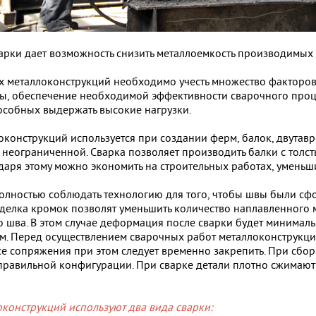
варки дает возможность снизить металлоемкость производимых
 металлоконструкций необходимо учесть множество факторов: 
ы, обеспечение необходимой эффективности сварочного проце
особных выдержать высокие нагрузки.
конструкций используется при создании ферм, балок, двутавро
ь неограниченной. Сварка позволяет производить балки с толс
даря этому можно экономить на строительных работах, уменьш
олностью соблюдать технологию для того, чтобы швы были сф
делка кромок позволят уменьшить количество наплавленного м
шва. В этом случае деформация после сварки будет минималь
. Перед осуществлением сварочных работ металлоконструкции
е сопряжения при этом следует временно закрепить. При сбор
равильной конфигурации. При сварке детали плотно сжимают 
конструкций используют два вида сварки: