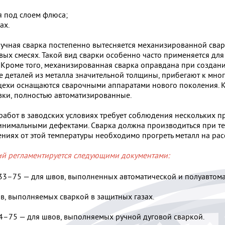
я под слоем флюса;
ах.
 ручная сварка постепенно вытесняется механизированной с
вых смесях. Такой вид сварки особенно часто применяется дл
Кроме того, механизированная сварка оправдана при создани
е деталей из металла значительной толщины, прибегают к мно
 цехи оснащаются сварочными аппаратами нового поколения. 
вки, полностью автоматизированные.
абот в заводских условиях требует соблюдения нескольких п
минимальными дефектами. Сварка должна производиться при т
ниях от этой температуры необходимо прогреть металл на рас
ий регламентируется следующими документами:
33–75 — для швов, выполненных автоматической и полуавтом
, выполняемых сваркой в защитных газах.
4–75 — для швов, выполняемых ручной дуговой сваркой.