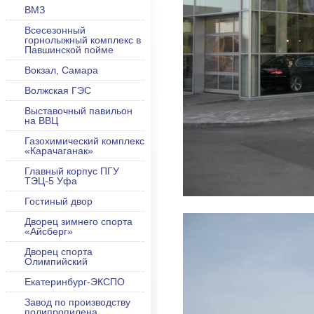
ВМЗ
Всесезонный
горнолыжный комплекс в
Павшинской пойме
Вокзал, Самара
Волжская ГЭС
Выставочный павильон
на ВВЦ
Газохимический комплекс
«Карачаганак»
Главный корпус ПГУ
ТЭЦ-5 Уфа
Гостиный двор
Дворец зимнего спорта
«Айсберг»
Дворец спорта
Олимпийский
Екатеринбург-ЭКСПО
Завод по производству
полипропилена