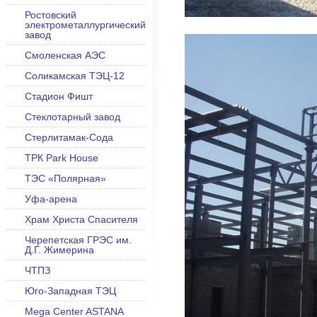
Ростовский
электрометаллургический
завод
Смоленская АЭС
Соликамская ТЭЦ-12
Стадион Фишт
Стеклотарный завод
Стерлитамак-Сода
ТРК Park House
ТЭС «Полярная»
Уфа-арена
Храм Христа Спасителя
Черепетская ГРЭС им.
Д.Г. Жимерина
ЧТПЗ
Юго-Западная ТЭЦ
Mega Center ASTANA