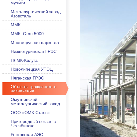
музыки
Металлургический завод
Азовсталь
ММК
ММК. Стан 5000.
Многоярусная парковка
Нижнетуринская ГРЭС
НЛМК-Калуга
Новолипецкая УТЭЦ
Няганская ГРЭС
Объекты гражданского
назначения
Омутнинский
металлургический завод
ООО «ОМК-Сталь»
Пригородный вокзал в
Челябинске
Ростовская АЭС