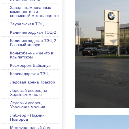
Завод штампованных
компонентов и
сервисный металлоцентр
Зауральская ТЭЦ
Калининградская ТЭЦ-2
Калининградская ТЭЦ-2.
Главный корпус
Конькобежный центр в
Крылатском
Космодром Байконур
Краснодарская ТЭЦ
Ледовая арена Трактор
Ледовый дворец на
Ходынском поле
Ледовый дворец
Уральская молния
Либхерр - Нижний
Новгород
Международный Дом