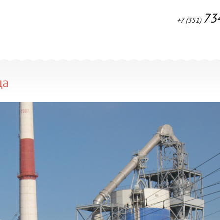
73
+7 (351)
да