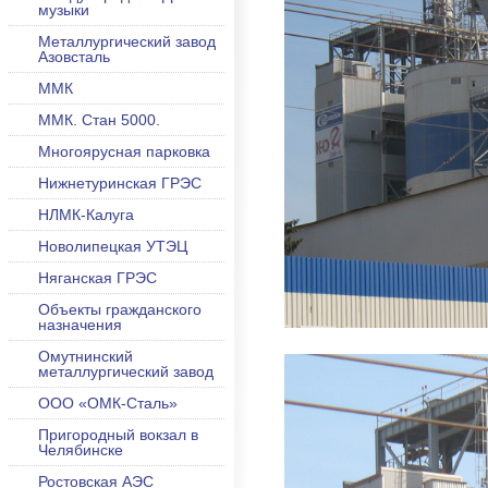
музыки
Металлургический завод
Азовсталь
ММК
ММК. Стан 5000.
Многоярусная парковка
Нижнетуринская ГРЭС
НЛМК-Калуга
Новолипецкая УТЭЦ
Няганская ГРЭС
Объекты гражданского
назначения
Омутнинский
металлургический завод
ООО «ОМК-Сталь»
Пригородный вокзал в
Челябинске
Ростовская АЭС