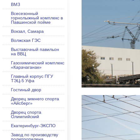
ВМЗ
Всесезонный
горнолыжный комплекс в
Павшинской пойме
Вокзал, Самара
Волжская ГЭС
Выставочный павильон
на ВВЦ
Газохимический комплекс
«Карачаганак»
Главный корпус ПГУ
ТЭЦ-5 Уфа
Гостиный двор
Дворец зимнего спорта
«Айсберг»
Дворец спорта
Олимпийский
Екатеринбург-ЭКСПО
Завод по производству
полипропилена