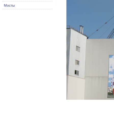
Мосты
.