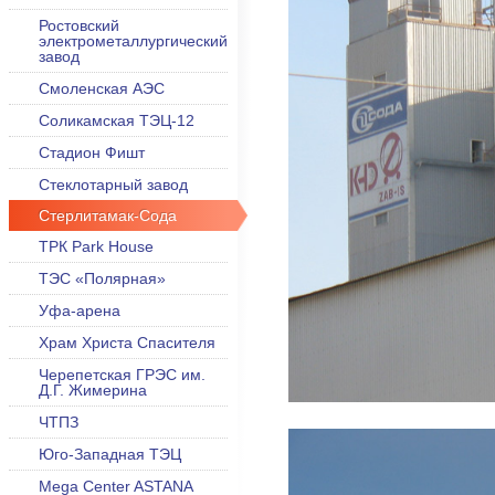
Ростовский
электрометаллургический
завод
Смоленская АЭС
Соликамская ТЭЦ-12
Стадион Фишт
Стеклотарный завод
Стерлитамак-Сода
ТРК Park House
ТЭС «Полярная»
Уфа-арена
Храм Христа Спасителя
Черепетская ГРЭС им.
Д.Г. Жимерина
ЧТПЗ
Юго-Западная ТЭЦ
Mega Center ASTANA