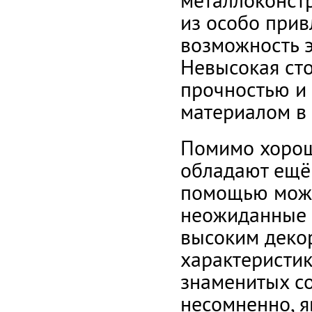
металлоконстр
из особо при
возможность э
Невысокая сто
прочностью и
материалом в 
Помимо хороши
обладают ещё
помощью можн
неожиданные 
высоким деко
характеристи
знаменитых с
несомненно, я