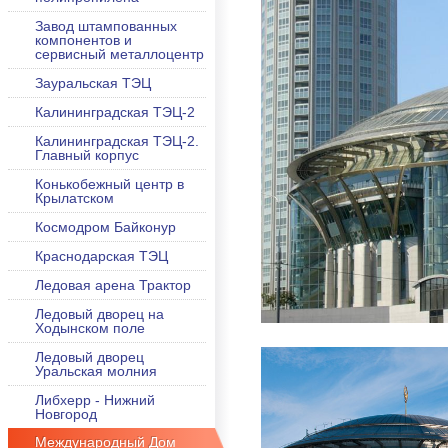
Завод штампованных
компонентов и
сервисный металлоцентр
Зауральская ТЭЦ
Калининградская ТЭЦ-2
Калининградская ТЭЦ-2.
Главный корпус
Конькобежный центр в
Крылатском
Космодром Байконур
Краснодарская ТЭЦ
Ледовая арена Трактор
Ледовый дворец на
Ходынском поле
Ледовый дворец
Уральская молния
Либхерр - Нижний
Новгород
Международный Дом