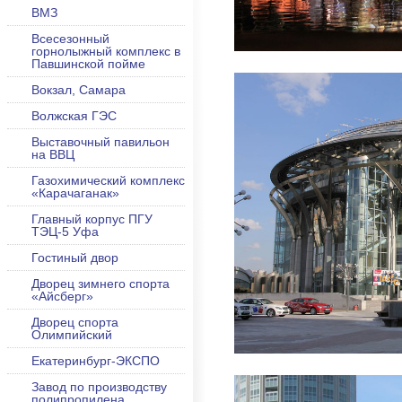
ВМЗ
Всесезонный
горнолыжный комплекс в
Павшинской пойме
Вокзал, Самара
Волжская ГЭС
Выставочный павильон
на ВВЦ
Газохимический комплекс
«Карачаганак»
Главный корпус ПГУ
ТЭЦ-5 Уфа
Гостиный двор
Дворец зимнего спорта
«Айсберг»
Дворец спорта
Олимпийский
Екатеринбург-ЭКСПО
Завод по производству
полипропилена