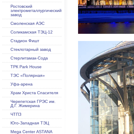
Ростовский
электрометаллургический
завод
Смоленская АЭС
Соликамская ТЭЦ-12
Стадион Фишт
Стеклотарный завод
Стерлитамак-Сода
ТРК Park House
ТЭС «Полярная»
Уфа-арена
Храм Христа Спасителя
Черепетская ГРЭС им.
Д.Г. Жимерина
ЧТПЗ
Юго-Западная ТЭЦ
Mega Center ASTANA