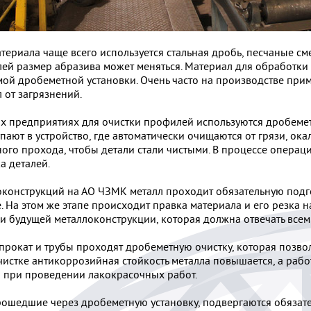
териала чаще всего используется стальная дробь, песчаные сме
ей размер абразива может меняться. Материал для обработки 
ой дробеметной установки. Очень часто на производстве при
 от загрязнений.
ых предприятиях для очистки профилей используются дробем
пают в устройство, где автоматически очищаются от грязи, ок
ного прохода, чтобы детали стали чистыми. В процессе операц
а деталей.
конструкций на АО ЧЗМК металл проходит обязательную подгот
 На этом же этапе происходит правка материала и его резка н
и будущей металлоконструкции, которая должна отвечать все
прокат и трубы проходят дробеметную очистку, которая позвол
очистке антикоррозийная стойкость металла повышается, а рабо
о при проведении лакокрасочных работ.
рошедшие через дробеметную установку, подвергаются обяза