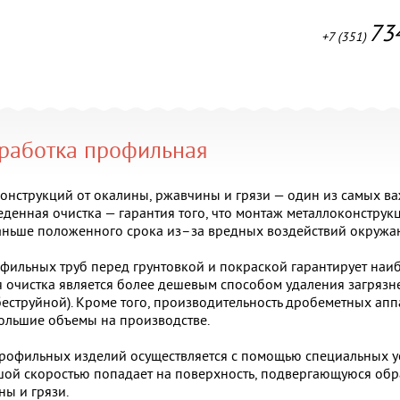
73
+7 (351)
работка профильная
конструкций от окалины, ржавчины и грязи — один из самых 
еденная очистка — гарантия того, что монтаж металлоконструк
раньше положенного срока из–за вредных воздействий окружа
ильных труб перед грунтовкой и покраской гарантирует наиб
 очистка является более дешевым способом удаления загрязн
еструйной). Кроме того, производительность дробеметных аппа
ольшие объемы на производстве.
рофильных изделий осуществляется с помощью специальных ус
шой скоростью попадает на поверхность, подвергающуюся обра
ны и грязи.