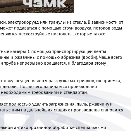
си, электрокорунд или гранулы из стекла. В зависимости от
может подаваться с помощью струи воздуха, потоков воды
меняются пескоструйные пистолеты, которые также
етные камеры. С помощью транспортирующей ленты
алины и ржавчины с помощью абразива (дроби). Чаще всего
ии труба непрерывно вращается, и благодаря этому
овку: осуществляется разгрузка материалов, их приемка,
а детали. После чего начинается производство
м необходимым требованиям и стандартам.
яет полностью удалить загрязнения, пыль, ржавчину и
тать с ним на дальнейших стадиях производства становится
тельной антикоррозийной обработке специальными