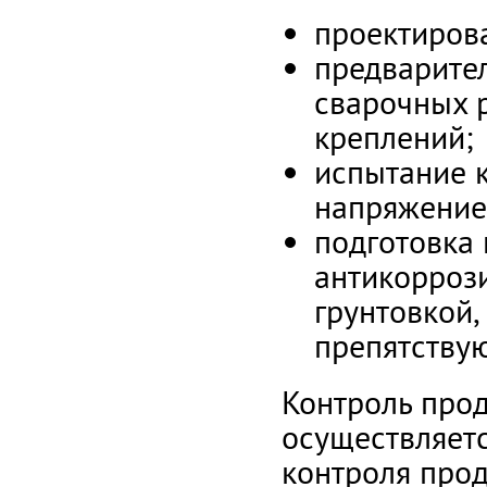
проектирова
предварите
сварочных р
креплений;
испытание 
напряжение
подготовка 
антикорроз
грунтовкой,
препятству
Контроль прод
осуществляетс
контроля про