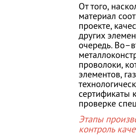
От того, наск
материал соот
проекте, каче
других элемен
очередь. Во–в
металлоконст
проволоки, ко
элементов, га
технологичес
сертификаты к
проверке спец
Этапы произво
контроль каче