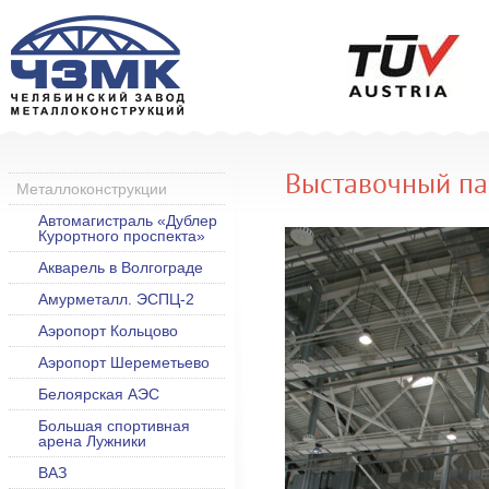
Выставочный па
Металлоконструкции
Автомагистраль «Дублер
Курортного проспекта»
Акварель в Волгограде
Амурметалл. ЭСПЦ-2
Аэропорт Кольцово
Аэропорт Шереметьево
Белоярская АЭС
Большая спортивная
арена Лужники
ВАЗ