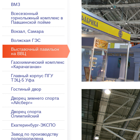
ВМЗ
Всесезонный
горнолыжный комплекс в
Павшинской пойме
Вокзал, Самара
Волжская ГЭС
Выставочный павильон
на ВВЦ
Газохимический комплекс
«Карачаганак»
Главный корпус ПГУ
ТЭЦ-5 Уфа
Гостиный двор
Дворец зимнего спорта
«Айсберг»
Дворец спорта
Олимпийский
Екатеринбург-ЭКСПО
Завод по производству
полипропилена