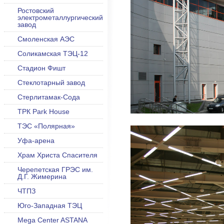
Ростовский
электрометаллургический
завод
Смоленская АЭС
Соликамская ТЭЦ-12
Стадион Фишт
Стеклотарный завод
Стерлитамак-Сода
ТРК Park House
ТЭС «Полярная»
Уфа-арена
Храм Христа Спасителя
Черепетская ГРЭС им.
Д.Г. Жимерина
ЧТПЗ
Юго-Западная ТЭЦ
Mega Center ASTANA