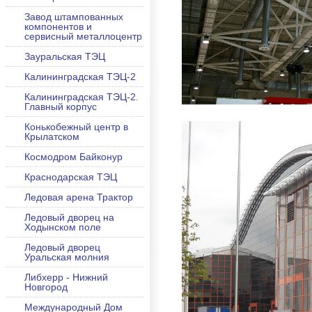
Завод штампованных
компонентов и
сервисный металлоцентр
Зауральская ТЭЦ
Калининградская ТЭЦ-2
Калининградская ТЭЦ-2.
Главный корпус
Конькобежный центр в
Крылатском
Космодром Байконур
Краснодарская ТЭЦ
Ледовая арена Трактор
Ледовый дворец на
Ходынском поле
Ледовый дворец
Уральская молния
Либхерр - Нижний
Новгород
Международный Дом