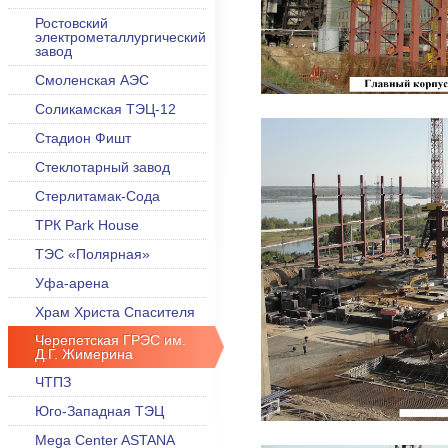
Ростовский
электрометаллургический
завод
Смоленская АЭС
Соликамская ТЭЦ-12
Стадион Фишт
Стеклотарный завод
Стерлитамак-Сода
ТРК Park House
ТЭС «Полярная»
Уфа-арена
Храм Христа Спасителя
Черепетская ГРЭС им.
Д.Г. Жимерина
ЧТПЗ
Юго-Западная ТЭЦ
Mega Center ASTANA