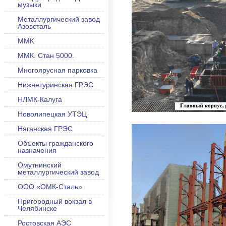
музыки
Металлургический завод
Азовсталь
ММК
ММК. Стан 5000.
Многоярусная парковка
Нижнетуринская ГРЭС
НЛМК-Калуга
Новолипецкая УТЭЦ
Няганская ГРЭС
Объекты гражданского
назначения
Омутнинский
металлургический завод
ООО «ОМК-Сталь»
Пригородный вокзал в
Челябинске
Ростовская АЭС