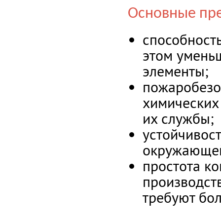
Основные пр
способност
этом уменьш
элементы;
пожаробезоп
химических 
их службы;
устойчивост
окружающей
простота ко
производст
требуют бол