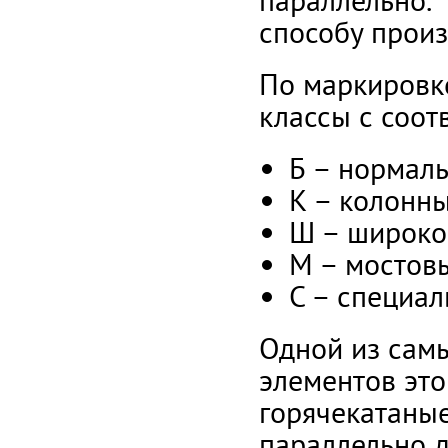
параллельно. 
способу произ
По маркировк
классы с соо
Б – нормал
К – колонны
Ш – широко
М – мостов
С – специал
Одной из сам
элементов это
горячекатаные
параллельно д