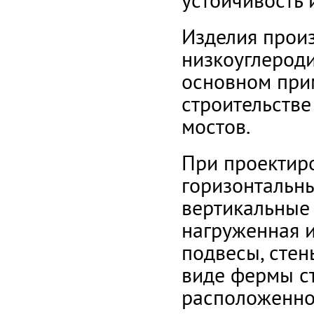
устойчивость 
Изделия произ
низкоуглероди
основном при
строительстве
мостов.
При проектиро
горизонтальн
вертикальные 
нагруженная и
подвесы, стен
виде фермы ст
расположенно