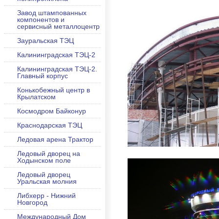
Завод штампованных
компонентов и
сервисный металлоцентр
Зауральская ТЭЦ
Калининградская ТЭЦ-2
Калининградская ТЭЦ-2.
Главный корпус
Конькобежный центр в
Крылатском
Космодром Байконур
Краснодарская ТЭЦ
Ледовая арена Трактор
Ледовый дворец на
Ходынском поле
Ледовый дворец
Уральская молния
Либхерр - Нижний
Новгород
Международный Дом