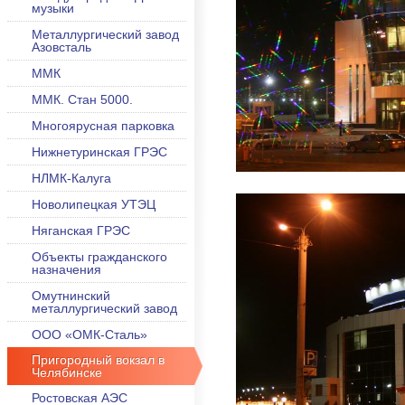
музыки
Металлургический завод
Азовсталь
ММК
ММК. Стан 5000.
Многоярусная парковка
Нижнетуринская ГРЭС
НЛМК-Калуга
Новолипецкая УТЭЦ
Няганская ГРЭС
Объекты гражданского
назначения
Омутнинский
металлургический завод
ООО «ОМК-Сталь»
Пригородный вокзал в
Челябинске
Ростовская АЭС