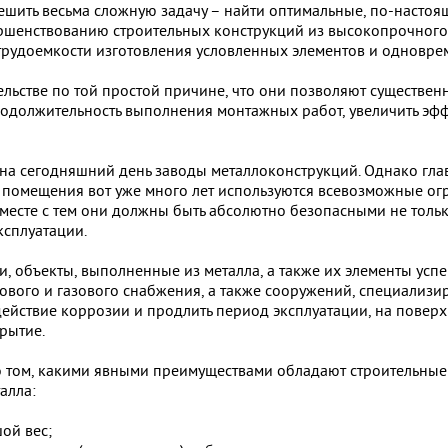
шить весьма сложную задачу – найти оптимальные, по-настоя
ршенствованию строительных конструкций из высокопрочного 
трудоемкости изготовления условленных элементов и одновре
ельстве по той простой причине, что они позволяют существенн
родолжительность выполнения монтажных работ, увеличить эф
 на сегодняшний день заводы металлоконструкций. Однако гла
 помещения вот уже много лет используются всевозможные ог
Вместе с тем они должны быть абсолютно безопасными не тольк
ксплуатации.
, объекты, выполненные из металла, а также их элементы успе
лового и газового снабжения, а также сооружений, специализи
ействие коррозии и продлить период эксплуатации, на поверх
рытие.
о том, какими явными преимуществами обладают строительные 
алла:
ой вес;