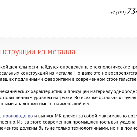
73
+7 (351)
нструкции из металла
ской деятельности найдутся определенные технологические т
сальных конструкций из металла. Но даже это не воспрепятс
тавших подлинными фаворитами в современном строительстве
 механических характеристик и присущей материалу однороднос
с повышенным уровнем нагрузки. Во всех же остальных случа
енными аналогами имеют наименьший вес.
ое
производство
и выпуск МК влечет за собой максимально во
ственно. Из-за этого современная промышленность вынуждена
лементов должны быть не только технологичными, но и в полно