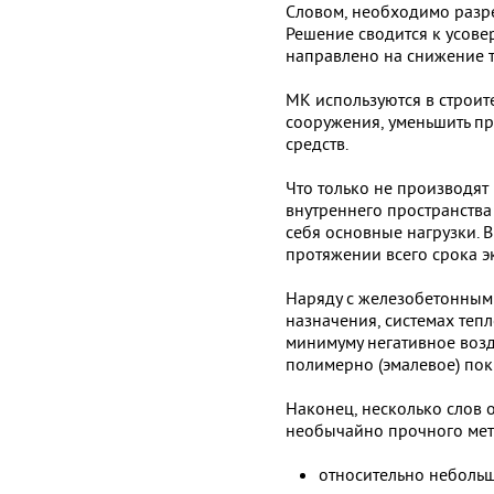
Словом, необходимо разре
Решение сводится к усове
направлено на снижение 
МК используются в строит
сооружения, уменьшить п
средств.
Что только не производят
внутреннего пространства
себя основные нагрузки. 
протяжении всего срока э
Наряду с железобетонными
назначения, системах теп
минимуму негативное возд
полимерно (эмалевое) пок
Наконец, несколько слов 
необычайно прочного мет
относительно небольш