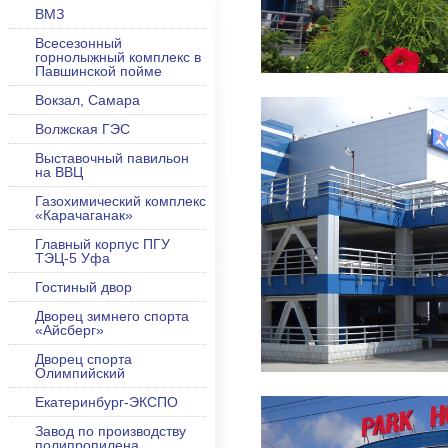
ВМЗ
Всесезонный
горнолыжный комплекс в
Павшинской пойме
Вокзал, Самара
Волжская ГЭС
Выставочный павильон
на ВВЦ
Газохимический комплекс
«Карачаганак»
Главный корпус ПГУ
ТЭЦ-5 Уфа
Гостиный двор
Дворец зимнего спорта
«Айсберг»
Дворец спорта
Олимпийский
Екатеринбург-ЭКСПО
Завод по производству
полипропилена