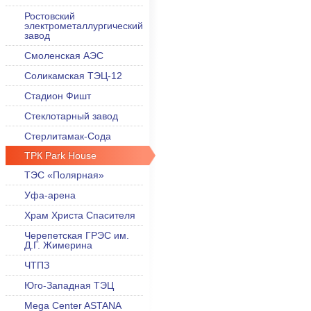
Ростовский
электрометаллургический
завод
Смоленская АЭС
Соликамская ТЭЦ-12
Стадион Фишт
Стеклотарный завод
Стерлитамак-Сода
ТРК Park House
ТЭС «Полярная»
Уфа-арена
Храм Христа Спасителя
Черепетская ГРЭС им.
Д.Г. Жимерина
ЧТПЗ
Юго-Западная ТЭЦ
Mega Center ASTANA