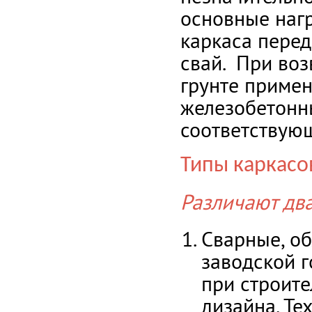
основные нагр
каркаса перед
свай. При во
грунте примен
железобетонны
соответствующ
Типы каркасо
Различают два
Сварные, о
заводской г
при строите
дизайна. Те