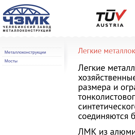
Легкие металло
Металлоконструкции
Мосты
Легкие метал
хозяйственны
размера и ог
тонколистово
синтетическог
соединяются б
ЛМК из алюми