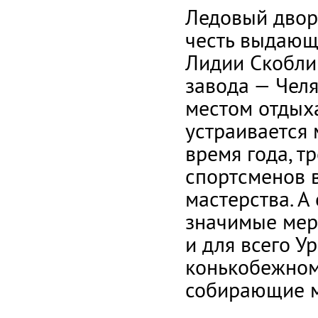
Ледовый дворе
честь выдающ
Лидии Скобли
завода — Чел
местом отдыха
устраивается 
время года, 
спортсменов в
мастерства. А
значимые меро
и для всего У
конькобежном
собирающие м