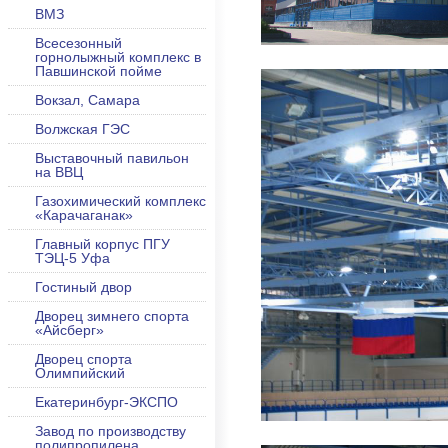
ВМЗ
Всесезонный
горнолыжный комплекс в
Павшинской пойме
Вокзал, Самара
Волжская ГЭС
Выставочный павильон
на ВВЦ
Газохимический комплекс
«Карачаганак»
Главный корпус ПГУ
ТЭЦ-5 Уфа
Гостиный двор
Дворец зимнего спорта
«Айсберг»
Дворец спорта
Олимпийский
Екатеринбург-ЭКСПО
Завод по производству
полипропилена