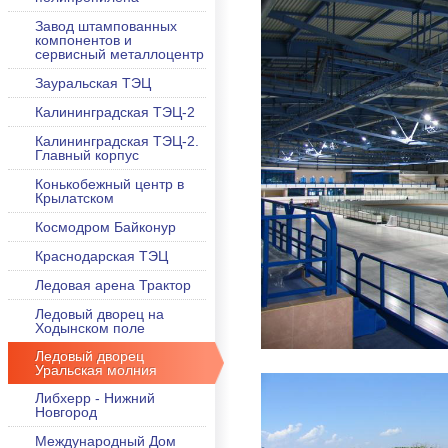
Завод штампованных
компонентов и
сервисный металлоцентр
Зауральская ТЭЦ
Калининградская ТЭЦ-2
Калининградская ТЭЦ-2.
Главный корпус
Конькобежный центр в
Крылатском
Космодром Байконур
Краснодарская ТЭЦ
Ледовая арена Трактор
Ледовый дворец на
Ходынском поле
Ледовый дворец
Уральская молния
Либхерр - Нижний
Новгород
Международный Дом