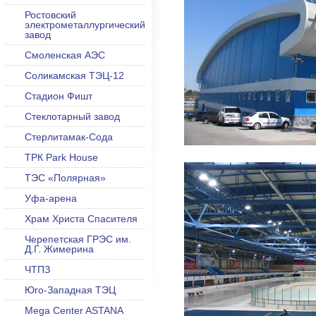
Ростовский
электрометаллургический
завод
Смоленская АЭС
Соликамская ТЭЦ-12
Стадион Фишт
Стеклотарный завод
Стерлитамак-Сода
ТРК Park House
ТЭС «Полярная»
Уфа-арена
Храм Христа Спасителя
Черепетская ГРЭС им.
Д.Г. Жимерина
ЧТПЗ
Юго-Западная ТЭЦ
Mega Center ASTANA