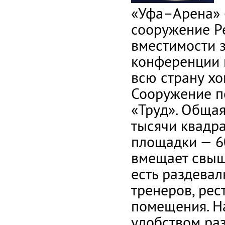
«Уфа–Арена» 
сооружение Ре
вместимости 
конференции 
всю страну х
Сооружение по
«Труд». Общая
тысячи квадр
площадки — 6
вмещает свыше
есть раздевал
тренеров, ре
помещения. Н
удобством раз