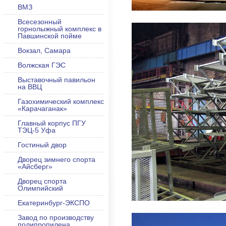
ВМЗ
Всесезонный
горнолыжный комплекс в
Павшинской пойме
Вокзал, Самара
Волжская ГЭС
Выставочный павильон
на ВВЦ
Газохимический комплекс
«Карачаганак»
Главный корпус ПГУ
ТЭЦ-5 Уфа
Гостиный двор
Дворец зимнего спорта
«Айсберг»
Дворец спорта
Олимпийский
Екатеринбург-ЭКСПО
Завод по производству
полипропилена