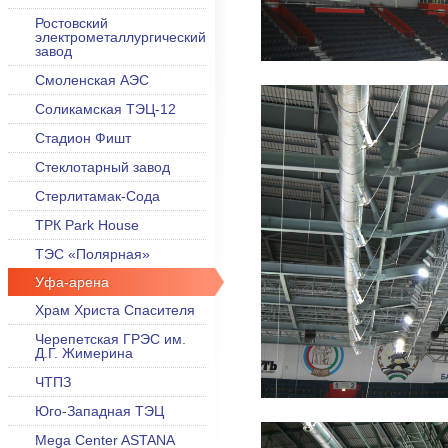
Ростовский
электрометаллургический
завод
Смоленская АЭС
Соликамская ТЭЦ-12
Стадион Фишт
Стеклотарный завод
Стерлитамак-Сода
ТРК Park House
ТЭС «Полярная»
Уфа-арена
Храм Христа Спасителя
Черепетская ГРЭС им.
Д.Г. Жимерина
ЧТПЗ
Юго-Западная ТЭЦ
Mega Center ASTANA