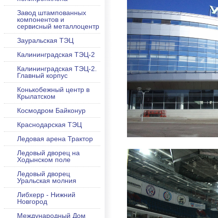
Завод штампованных
компонентов и
сервисный металлоцентр
Зауральская ТЭЦ
Калининградская ТЭЦ-2
Калининградская ТЭЦ-2.
Главный корпус
Конькобежный центр в
Крылатском
Космодром Байконур
Краснодарская ТЭЦ
Ледовая арена Трактор
Ледовый дворец на
Ходынском поле
Ледовый дворец
Уральская молния
Либхерр - Нижний
Новгород
Международный Дом