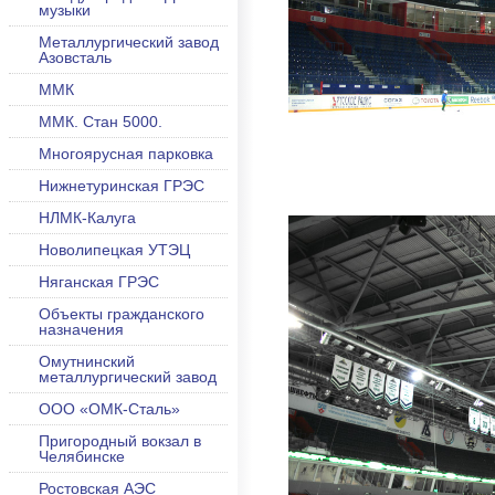
музыки
Металлургический завод
Азовсталь
ММК
ММК. Стан 5000.
Многоярусная парковка
Нижнетуринская ГРЭС
НЛМК-Калуга
Новолипецкая УТЭЦ
Няганская ГРЭС
Объекты гражданского
назначения
Омутнинский
металлургический завод
ООО «ОМК-Сталь»
Пригородный вокзал в
Челябинске
Ростовская АЭС