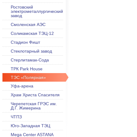
Ростовский
электрометаллургический
завод
Смоленская АЭС
Соликамская ТЭЦ-12
Стадион Фишт
Стеклотарный завод
Стерлитамак-Сода
ТРК Park House
ТЭС «Полярная»
Уфа-арена
Храм Христа Спасителя
Черепетская ГРЭС им.
Д.Г. Жимерина
ЧТПЗ
Юго-Западная ТЭЦ
Mega Center ASTANA